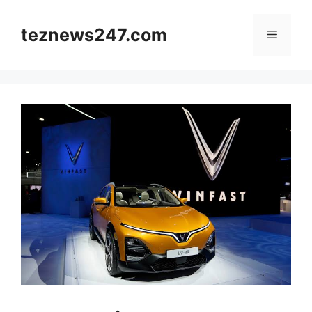
Skip
to
teznews247.com
Menu
content