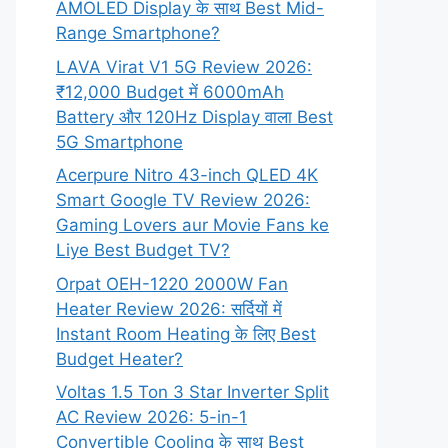
AMOLED Display के साथ Best Mid-
Range Smartphone?
LAVA Virat V1 5G Review 2026:
₹12,000 Budget में 6000mAh
Battery और 120Hz Display वाला Best
5G Smartphone
Acerpure Nitro 43-inch QLED 4K
Smart Google TV Review 2026:
Gaming Lovers aur Movie Fans ke
Liye Best Budget TV?
Orpat OEH-1220 2000W Fan
Heater Review 2026: सर्दियों में
Instant Room Heating के लिए Best
Budget Heater?
Voltas 1.5 Ton 3 Star Inverter Split
AC Review 2026: 5-in-1
Convertible Cooling के साथ Best