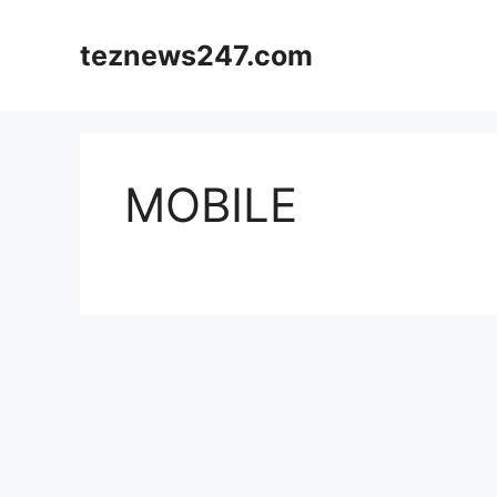
Skip
to
teznews247.com
content
MOBILE