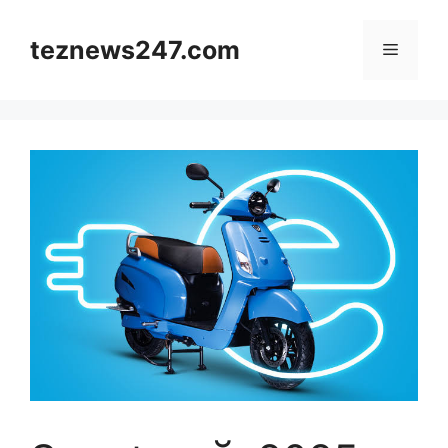
Skip
to
teznews247.com
Menu
content