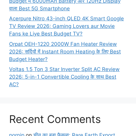
Budget में 6000mAh Battery और 120Hz Display
वाला Best 5G Smartphone
Acerpure Nitro 43-inch QLED 4K Smart Google
TV Review 2026: Gaming Lovers aur Movie
Fans ke Liye Best Budget TV?
Orpat OEH-1220 2000W Fan Heater Review
2026: सर्दियों में Instant Room Heating के लिए Best
Budget Heater?
Voltas 1.5 Ton 3 Star Inverter Split AC Review
2026: 5-in-1 Convertible Cooling के साथ Best
AC?
Recent Comments
pornip
on
चीन का बड़ा फैसला: Rare Earth Export