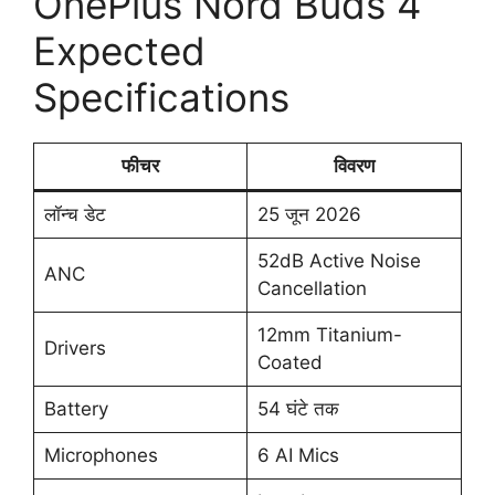
OnePlus Nord Buds 4
Expected
Specifications
फीचर
विवरण
लॉन्च डेट
25 जून 2026
52dB Active Noise
ANC
Cancellation
12mm Titanium-
Drivers
Coated
Battery
54 घंटे तक
Microphones
6 AI Mics