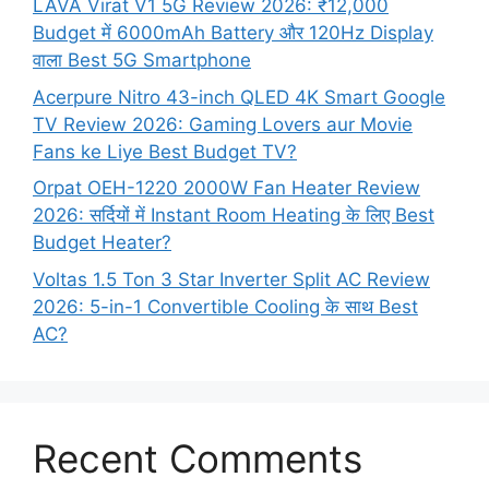
LAVA Virat V1 5G Review 2026: ₹12,000
Budget में 6000mAh Battery और 120Hz Display
वाला Best 5G Smartphone
Acerpure Nitro 43-inch QLED 4K Smart Google
TV Review 2026: Gaming Lovers aur Movie
Fans ke Liye Best Budget TV?
Orpat OEH-1220 2000W Fan Heater Review
2026: सर्दियों में Instant Room Heating के लिए Best
Budget Heater?
Voltas 1.5 Ton 3 Star Inverter Split AC Review
2026: 5-in-1 Convertible Cooling के साथ Best
AC?
Recent Comments