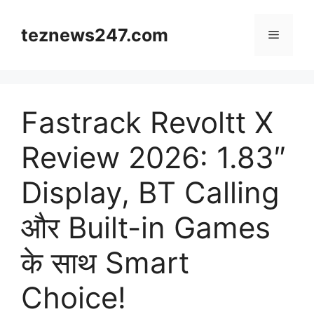
Skip
to
teznews247.com
Menu
content
Fastrack Revoltt X
Review 2026: 1.83″
Display, BT Calling
और Built-in Games
के साथ Smart
Choice!