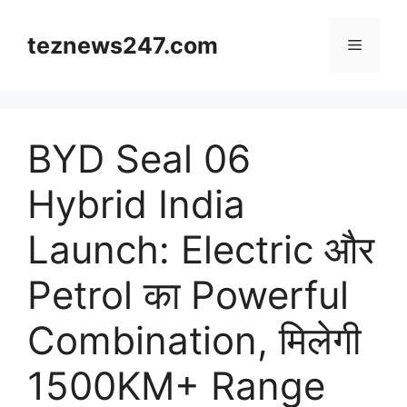
Skip
to
teznews247.com
Menu
content
BYD Seal 06
Hybrid India
Launch: Electric और
Petrol का Powerful
Combination, मिलेगी
1500KM+ Range